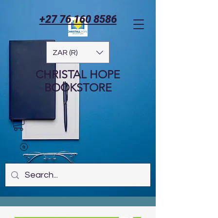
+27 76 160 8586
ZAR (R)
CHRISTAL HOPE
BOOKSTORE