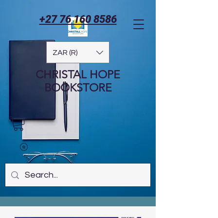
+27 76 160 8586
ZAR (R)
CHRISTAL HOPE
BOOKSTORE