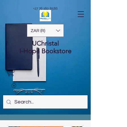
+27 76 160 8586
ZAR (R)
UChristal
I-Hope
Bookstore