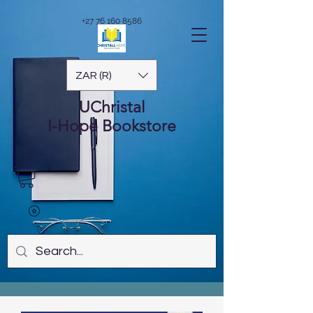
+27 76 160 8586
ZAR (R)
UChristal
I-Hope
Bookstore