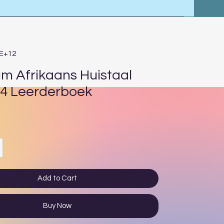
4E+12
um Afrikaans Huistaal
4 Leerderboek
ce
Add to Cart
Buy Now