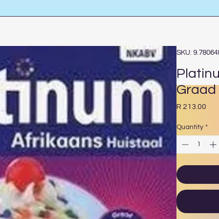
SKU: 9.7806
Platin
Graad 
Pri
R 213.00
Quantity
*