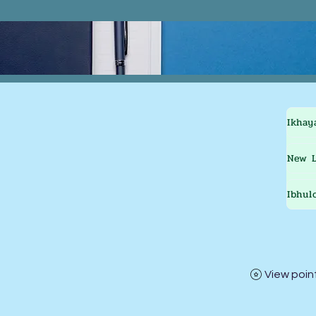
Ikhay
New L
Ibhul
View poin