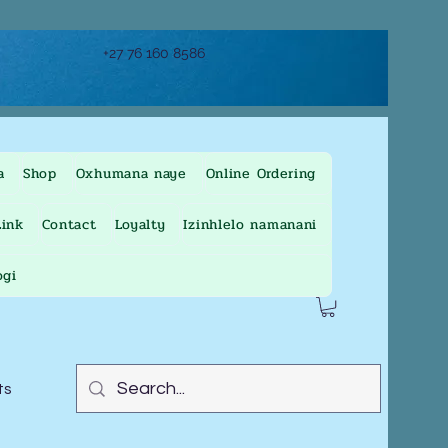
+27 76 160 8586
a
Shop
Oxhumana naye
Online Ordering
ink
Contact
Loyalty
Izinhlelo namanani
ogi
ts