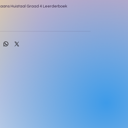
ikaans Huistaal Graad 4 Leerderboek