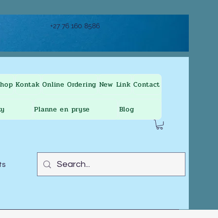
+27 76 160 8586
Shop
Kontak
Online Ordering
New Link
Contact
ty
Planne en pryse
Blog
ts