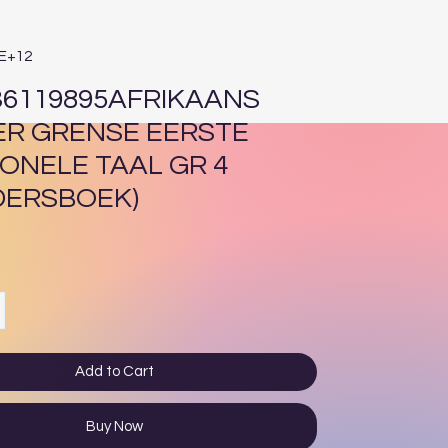
4E+12
36119895AFRIKAANS
R GRENSE EERSTE
IONELE TAAL GR 4
DERSBOEK)
ce
Add to Cart
Buy Now