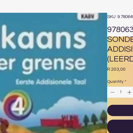
SKU: 9.7806
97806
SONDE
ADDIS
(LEER
Pri
R 203,00
Quantity
*