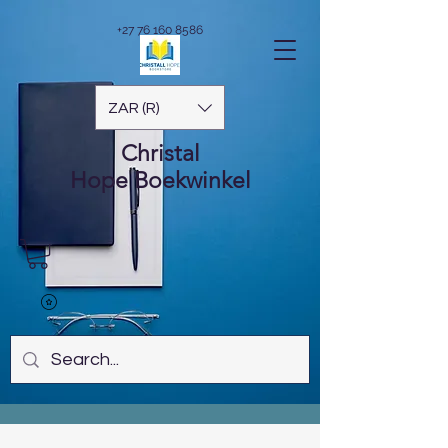
+27 76 160 8586
ZAR (R)
Christal
Hope
Boekwinkel