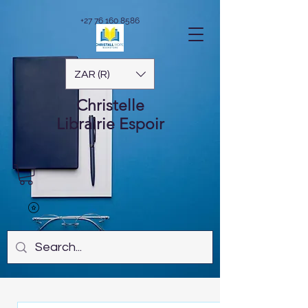
+27 76 160 8586
ZAR (R)
Christelle
Librairie
Espoir