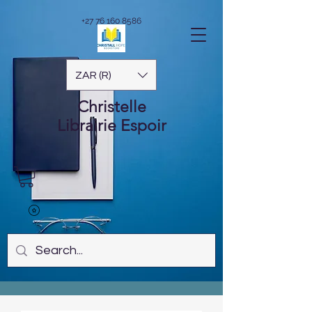
+27 76 160 8586
ZAR (R)
Christelle
Librairie
Espoir