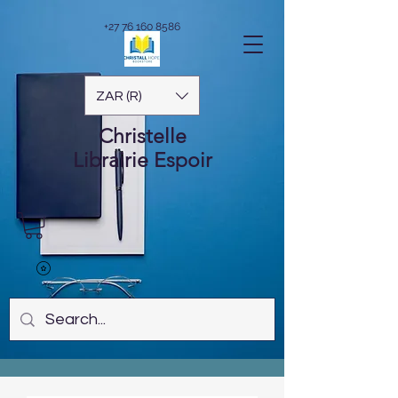
+27 76 160 8586
ZAR (R)
Christelle
Librairie
Espoir