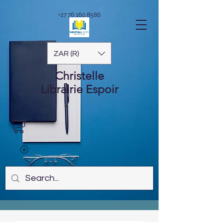
+27 76 160 8586
ZAR (R)
Christelle
Librairie
Espoir