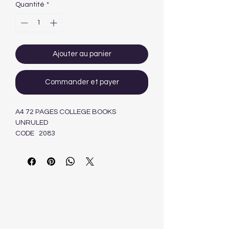
Quantité
*
Ajouter au panier
Commander et payer
A4 72 PAGES COLLEGE BOOKS
UNRULED
CODE 2083
6009635833087