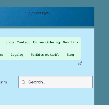
+27 76 160 8586
il
Shop
Contact
Online Ordering
New Link
ct
Loyalty
Forfaits et tarifs
Blog
oints