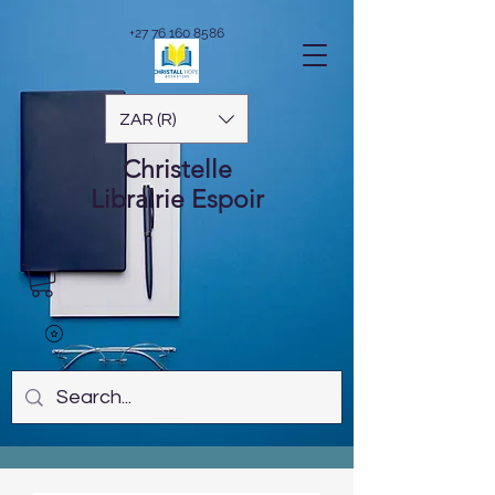
+27 76 160 8586
ZAR (R)
Christelle
Librairie
Espoir