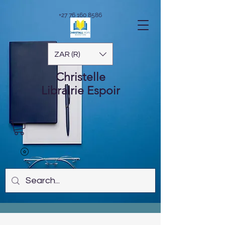
+27 76 160 8586
ZAR (R)
Christelle
Librairie
Espoir