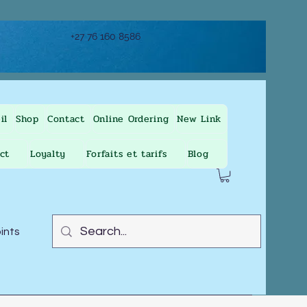
+27 76 160 8586
il
Shop
Contact
Online Ordering
New Link
ct
Loyalty
Forfaits et tarifs
Blog
oints