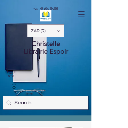
+27 76 160 8586
ZAR (R)
Christelle
Librairie
Espoir