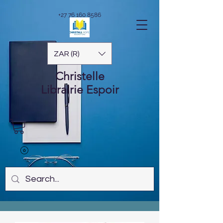
+27 76 160 8586
ZAR (R)
Christelle
Librairie
Espoir