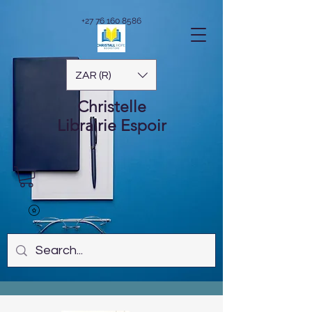
+27 76 160 8586
ZAR (R)
Christelle
Librairie
Espoir