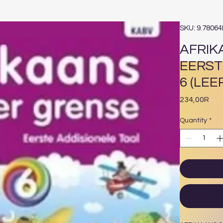
SKU: 9.7806
AFRIK
EERST
6 (LE
Pri
234,00R
Quantity
*