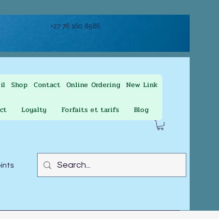
+27 76 160 8586
il
Shop
Contact
Online Ordering
New Link
ct
Loyalty
Forfaits et tarifs
Blog
oints