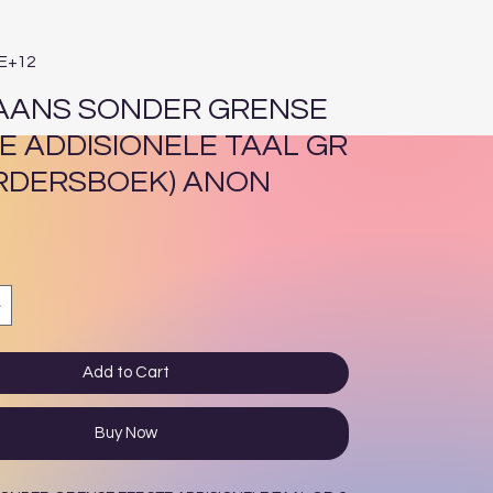
4E+12
AANS SONDER GRENSE
E ADDISIONELE TAAL GR
ERDERSBOEK) ANON
ce
Add to Cart
Buy Now