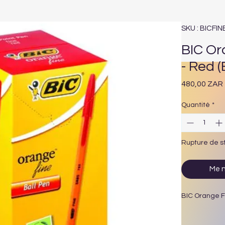
SKU : BICF
BIC Or
- Red (
480,00 ZAR
Quantité
*
Rupture de s
Me n
BIC Orange Fi