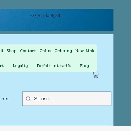
+27 76 160 8586
il
Shop
Contact
Online Ordering
New Link
ct
Loyalty
Forfaits et tarifs
Blog
oints