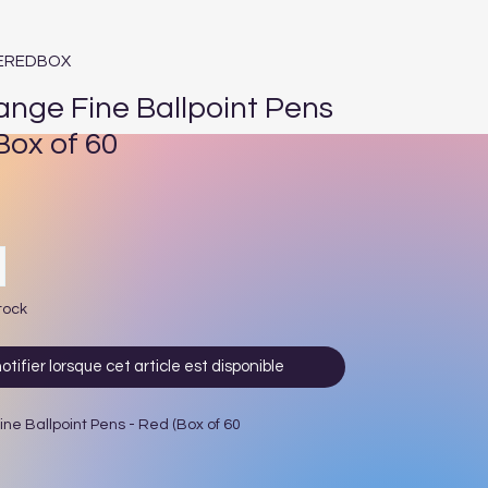
INEREDBOX
ange Fine Ballpoint Pens
Box of 60
Prix
tock
otifier lorsque cet article est disponible
ne Ballpoint Pens - Red (Box of 60