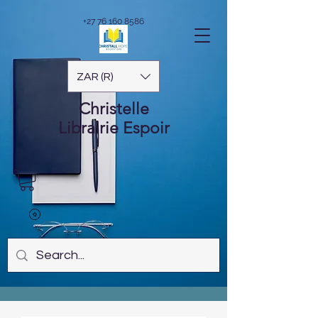
+27 76 160 8586
ZAR (R)
Christelle
Librairie
Espoir