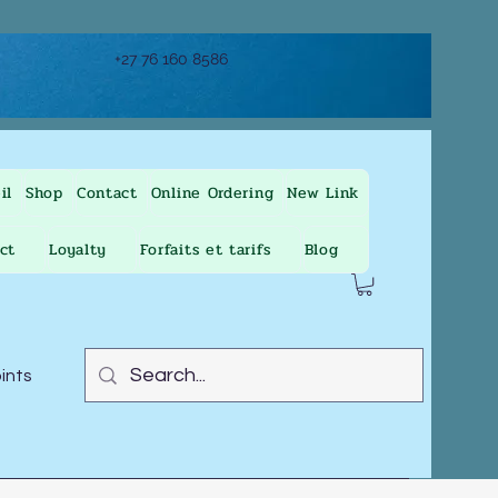
+27 76 160 8586
il
Shop
Contact
Online Ordering
New Link
ct
Loyalty
Forfaits et tarifs
Blog
oints