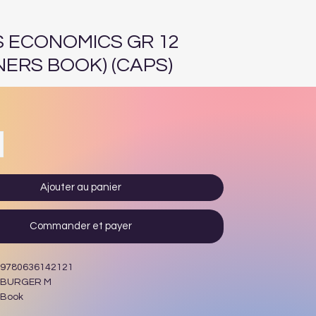
 ECONOMICS GR 12
NERS BOOK) (CAPS)
Prix
Ajouter au panier
Commander et payer
9780636142121
BURGER M
Book
1ST - 2013