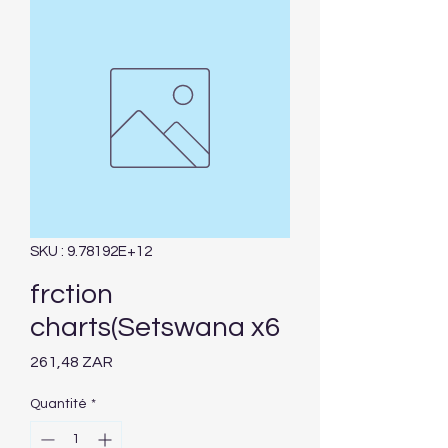
SKU : 9.78192E+12
frction
charts(Setswana x6
Prix
261,48 ZAR
Quantité
*