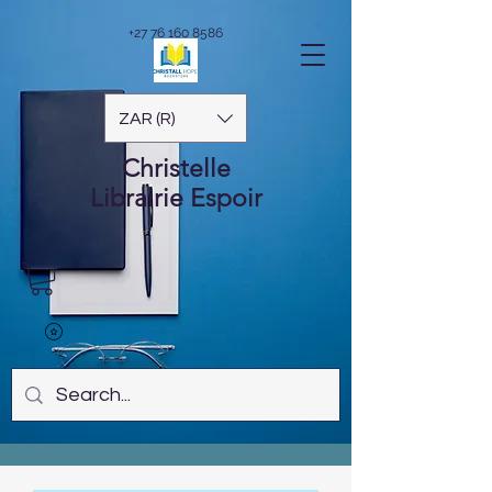
+27 76 160 8586
ZAR (R)
Christelle
Librairie
Espoir