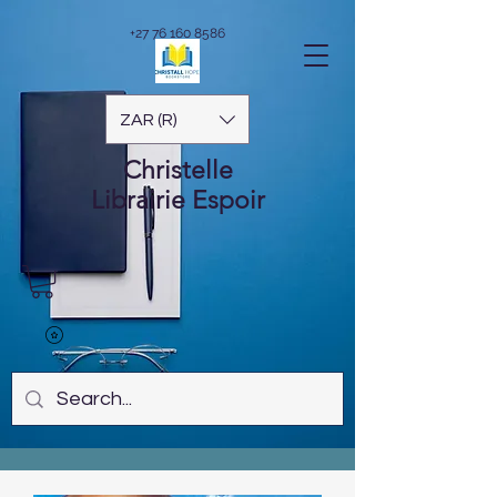
+27 76 160 8586
ZAR (R)
Christelle
Librairie
Espoir