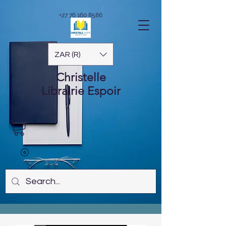
+27 76 160 8586
ZAR (R)
Christelle
Librairie
Espoir