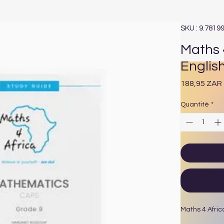
SKU : 9.7819
Maths 
Englis
188,95 ZAR
Quantité
*
Maths 4 Afric