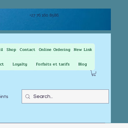
+27 76 160 8586
il
Shop
Contact
Online Ordering
New Link
ct
Loyalty
Forfaits et tarifs
Blog
oints