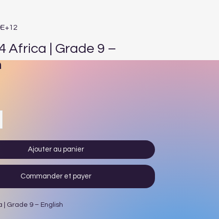
9E+12
4 Africa | Grade 9 –
h
Prix
Ajouter au panier
Commander et payer
a | Grade 9 – English