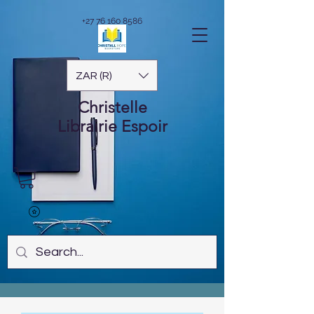
+27 76 160 8586
ZAR (R)
Christelle
Librairie
Espoir