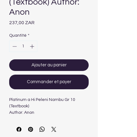
(Textbook) Author:
Anon
Prix
237,00 ZAR
Quantité
*
Ajouter au panier
Commander et payer
Platinum a Hi Peleni Nambu Gr 10
(Textbook)
Author: Anon
Edition: 1ST - 2011