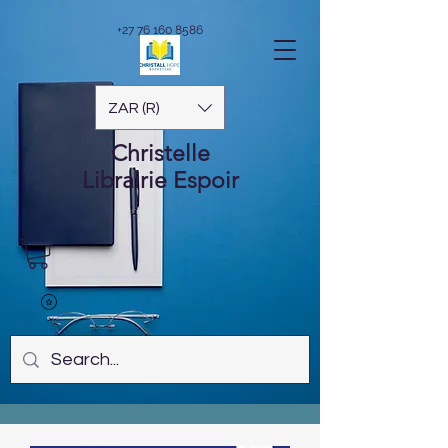
+27 76 160 8586
ZAR (R)
Christelle
Librairie
Espoir