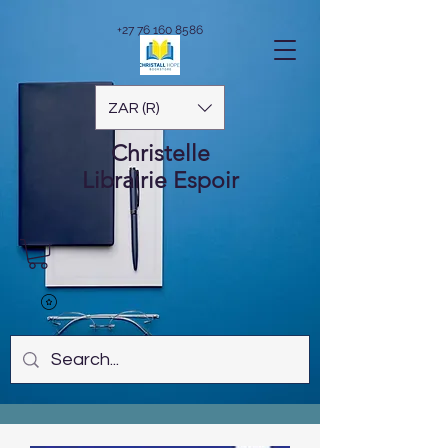
+27 76 160 8586
ZAR (R)
Christelle
Librairie
Espoir