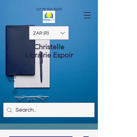
+27 76 160 8586
ZAR (R)
Christelle
Librairie
Espoir