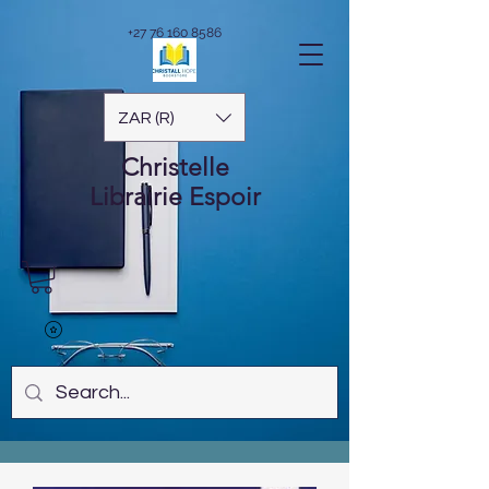
+27 76 160 8586
ZAR (R)
Christelle
Librairie
Espoir