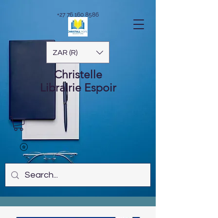
+27 76 160 8586
ZAR (R)
Christelle
Librairie
Espoir