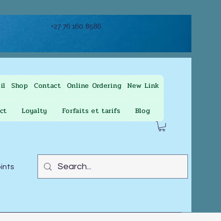
+27 76 160 8586
il
Shop
Contact
Online Ordering
New Link
ct
Loyalty
Forfaits et tarifs
Blog
oints