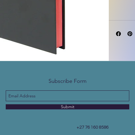
9789728780
Subscribe Form
Submit
+27 76 160 8586