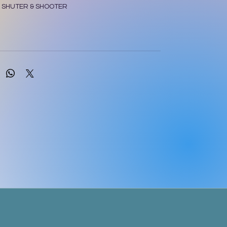
: SHUTER & SHOOTER
: Sally Kelly, Sandra Matzopoulos, Jenny Pereira
BN
: 9780796057136