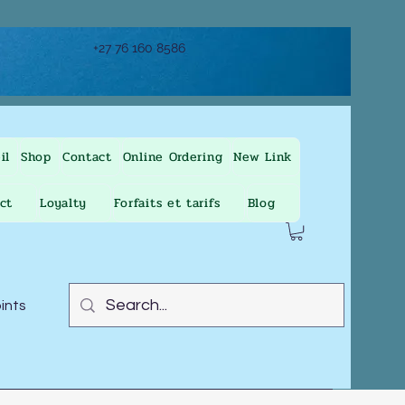
+27 76 160 8586
il
Shop
Contact
Online Ordering
New Link
ct
Loyalty
Forfaits et tarifs
Blog
oints