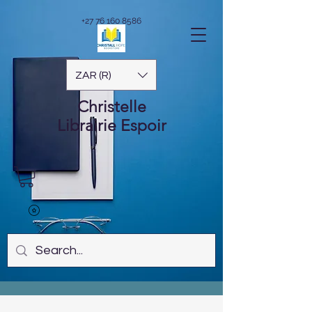
+27 76 160 8586
ZAR (R)
Christelle
Librairie
Espoir