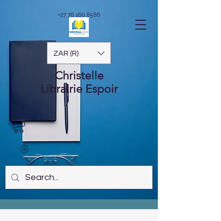
+27 76 160 8586
ZAR (R)
Christelle
Librairie
Espoir